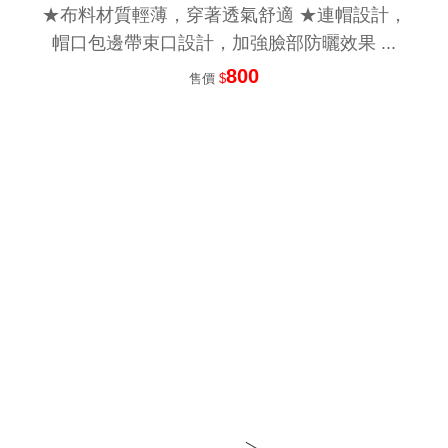
★布料材質輕薄，穿著透氣舒適 ★連帽設計，
帽口包邊帶束口設計，加強臉部防曬效果 ...
800
售價
$