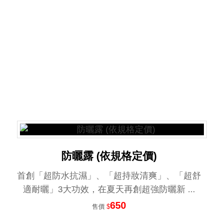
防曬露 (依規格定價)
首創「超防水抗濕」、「超持妝清爽」、「超舒
適耐曬」3大功效，在夏天再創超強防曬新 ...
650
售價
$