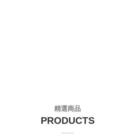
量測額溫、酒精消毒，請注意不管室內外，
皆須全程配戴口罩，並與他 ...
2020-02-11
集點兌換限量禮物 (附件)
※2/20下午三點線上登記集點兌換 ...
精選商品
PRODUCTS