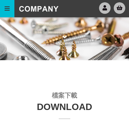
scroll down
檔案下載
DOWNLOAD