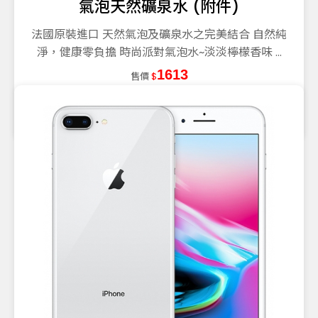
氣泡天然礦泉水 (附件)
法國原裝進口 天然氣泡及礦泉水之完美結合 自然純
淨，健康零負擔 時尚派對氣泡水~淡淡檸檬香味 ...
1613
售價
$