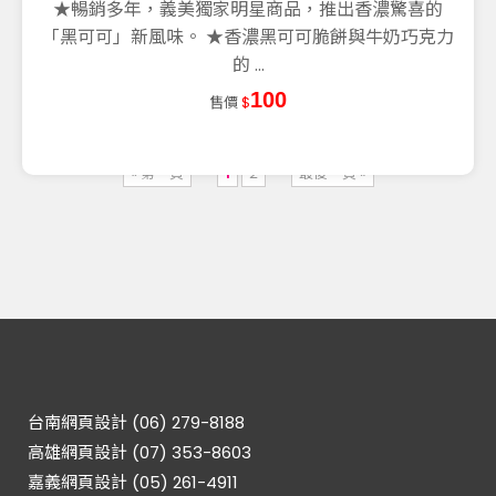
★暢銷多年，義美獨家明星商品，推出香濃驚喜的
「黑可可」新風味。 ★香濃黑可可脆餅與牛奶巧克力
的 ...
100
售價
$
« 第一頁
1
2
最後一頁 »
台南網頁設計 (06) 279-8188
高雄網頁設計 (07) 353-8603
嘉義網頁設計 (05) 261-4911