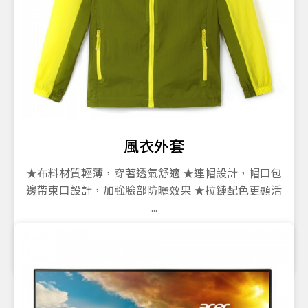
風衣外套
★布料材質輕薄，穿著透氣舒適 ★連帽設計，帽口包
邊帶束口設計，加強臉部防曬效果 ★拉鏈配色更顯活
...
800
售價
$