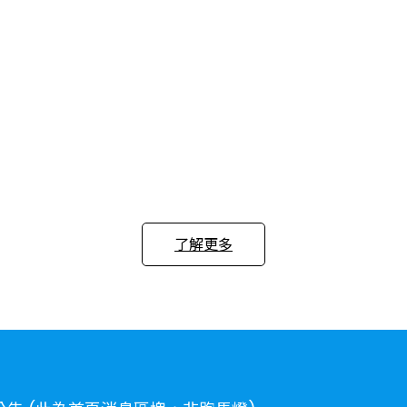
了解更多
換限量禮物 (附件) (此為首頁消息區塊，非跑馬燈)