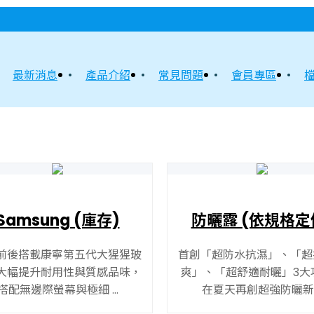
精選商品
最新消息
產品介紹
常見問題
會員專區
Samsung (庫存)
防曬露 (依規格定
前後搭載康寧第五代大猩猩玻
首創「超防水抗濕」、「超
大幅提升耐用性與質感品味，
爽」、「超舒適耐曬」3大
搭配無邊際螢幕與極細 ...
在夏天再創超強防曬新 .