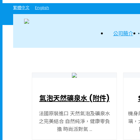
繁體中文
English
公司簡介
氣泡天然礦泉水 (附件)
法國原裝進口 天然氣泡及礦泉水
機身
之完美結合 自然純淨，健康零負
璃，
擔 時尚派對氣 ...