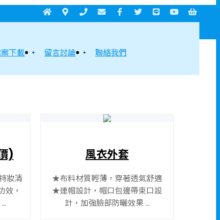
檔案下載
留言討論
聯絡我們
價)
風衣外套
持妝清
★布料材質輕薄，穿著透氣舒適
功效，
★連帽設計，帽口包邊帶束口設
..
計，加強臉部防曬效果 ...