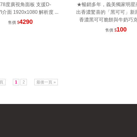
 178度廣視角面板 支援D-
★暢銷多年，義美獨家明星
I介面 1920x1080 解析度 ...
出香濃驚喜的「黑可可」新風
香濃黑可可脆餅與牛奶巧克力的
4290
售價
$
100
售價
$
一頁
1
2
最後一頁 »