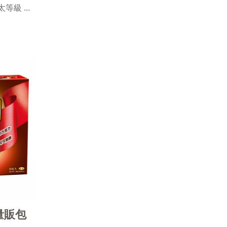
級 ...
量販包