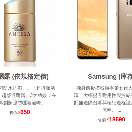
曬露 (依規格定價)
Samsung (庫存
超防水抗濕」、「超持妝清
機身前後搭載康寧第五代
「超舒適耐曬」3大功效，在
璃，大幅提升耐用性與質感
再創超強防曬新巔峰。 ...
配無邊際螢幕與極細邊框設
流暢、 ...
650
售價
$
18590
售價
$