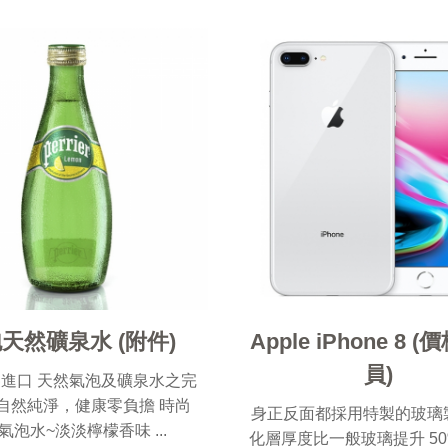
天然礦泉水 (附件)
Apple iPhone 8 
員)
進口 天然氣泡及礦泉水之完
 自然純淨，健康零負擔 時尚
身正反面都採用特製的玻璃
氣泡水~淡淡檸檬香味 ...
化層厚度比一般玻璃提升 5