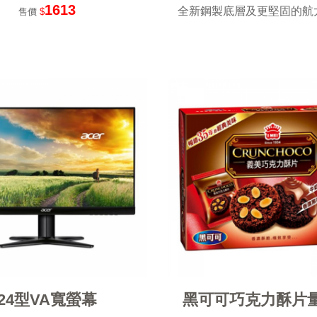
1613
全新鋼製底層及更堅固的航太等
售價
$
24型VA寬螢幕
黑可可巧克力酥片