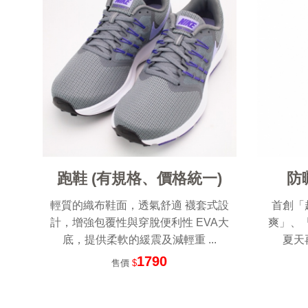
跑鞋 (有規格、價格統一)
防
輕質的織布鞋面，透氣舒適 襪套式設
首創「
計，增強包覆性與穿脫便利性 EVA大
爽」、
底，提供柔軟的緩震及減輕重 ...
夏天
1790
售價
$