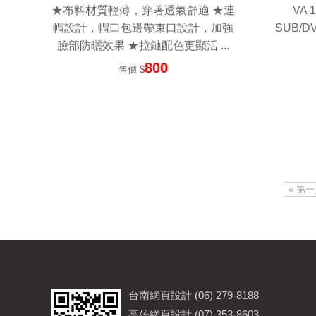
★布料材質輕薄，穿著透氣舒適 ★連
VA
帽設計，帽口包邊帶束口設計，加強
SUB/DV
臉部防曬效果 ★拉鏈配色更顯活 ...
800
售價
$
« 第
台南網頁設計 (06) 279-8188
高雄網頁設計 (07) 353-8603