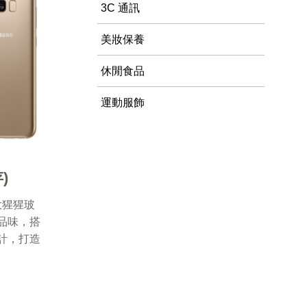
3C 通訊
美妝保養
休閒食品
運動服飾
)
大猩猩玻
品味，搭
計，打造