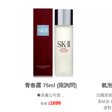
青春露 75ml (限詢問)
氣泡
◆原廠公司貨 ...
法國原裝
美結合
1699
售價
$
派對