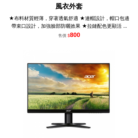
風衣外套
★布料材質輕薄，穿著透氣舒適 ★連帽設計，帽口包邊
帶束口設計，加強臉部防曬效果 ★拉鏈配色更顯活 ...
800
售價
$