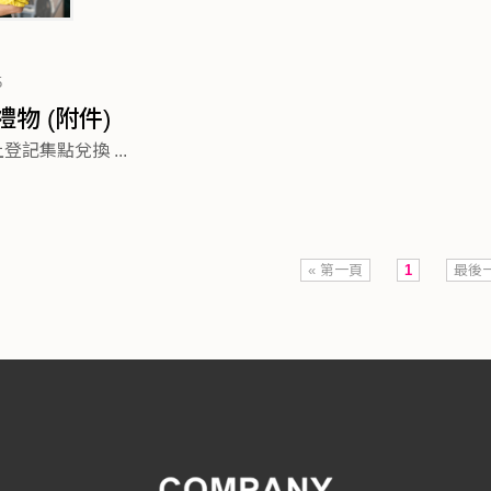
5
物 (附件)
登記集點兌換 ...
« 第一頁
1
最後一