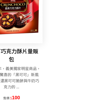
可巧克力酥片量販
包
年，義美獨家明星商品，
驚喜的「黑可可」新風
香濃黑可可脆餅與牛奶巧
克力的 ...
100
售價
$