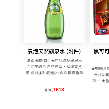
氣泡天然礦泉水 (附件)
黑可
法國原裝進口 天然氣泡及礦泉水
之完美結合 自然純淨，健康零負
★暢銷多
擔 時尚派對氣泡水~淡淡檸檬香味
推出香濃
...
味。 ★
1613
售價
$