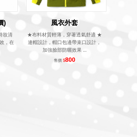
價)
風衣外套
持妝清
★布料材質輕薄，穿著透氣舒適 ★
效，在
連帽設計，帽口包邊帶束口設計，
.
加強臉部防曬效果 ...
800
售價
$