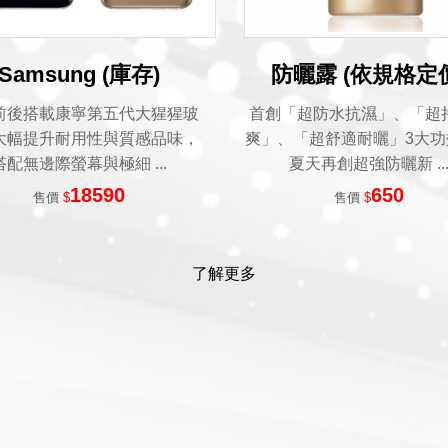
Samsung (庫存)
防曬露 (依規格定
前後搭載康寧第五代大猩猩玻
首創「超防水抗濕」、「超
大幅提升耐用性與質感品味，
爽」、「超舒適耐曬」3大功
搭配無邊際螢幕與極細 ...
夏天再創超強防曬新 ..
18590
650
售價
$
售價
$
了解更多